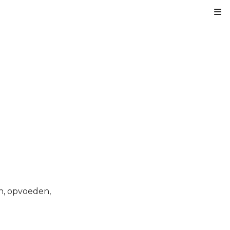
Kl
en, opvoeden,