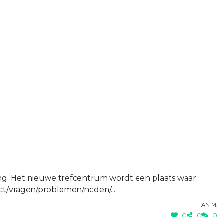
ing. Het nieuwe trefcentrum wordt een plaats waar
ct/vragen/problemen/noden/...
An M.
0
0
0