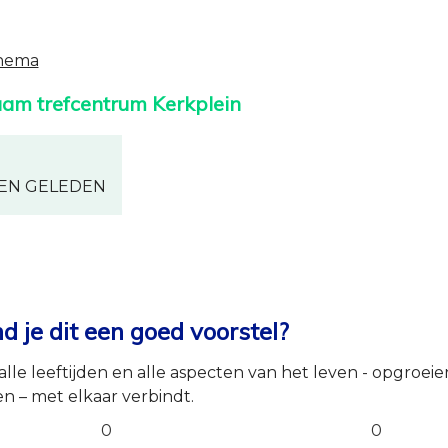
thema
aam trefcentrum Kerkplein
REN GELEDEN
 je dit een goed voorstel?
alle leeftijden en alle aspecten van het leven - opgroei
n – met elkaar verbindt.
0
0