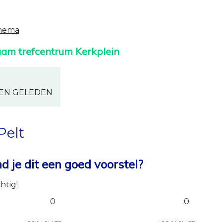
thema
aam trefcentrum Kerkplein
REN GELEDEN
Pelt
 je dit een goed voorstel?
htig!
0
0