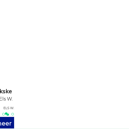
kske
Els W.
Els W.
0
0
meer