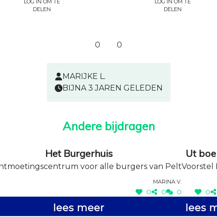
Log in om te
Log in om te
delen
delen
0
0
MARIJKE L.
BIJNA 3 JAREN GELEDEN
Andere bijdragen
Het Burgerhuis
Ut boe
ntmoetingscentrum voor alle burgers van Pelt
Voorstel 
Marina V.
0
0
0
0
lees meer
lees 