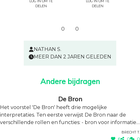
Log in om te
Log in om te
delen
delen
0
0
NATHAN S.
MEER DAN 2 JAREN GELEDEN
Andere bijdragen
De Bron
Het voorstel 'De Bron' heeft drie mogelijke
interpretaties. Ten eerste verwijst De Bron naar de
verschillende rollen en functies: - bron voor informatie,
kennis, ontspanning (bibliotheek, studie, cultuur, Huis
Brecht T.
van het Kind...) - bron voor ontmoeting, sociaal contact,
6
0
0