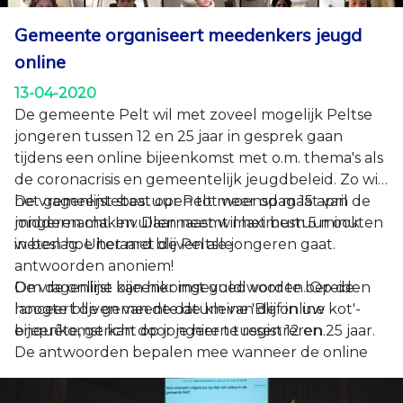
Gemeente organiseert meedenkers jeugd
online
13-04-2020
De gemeente Pelt wil met zoveel mogelijk Peltse
jongeren tussen 12 en 25 jaar in gesprek gaan
tijdens een online bijeenkomst met o.m. thema's als
de coronacrisis en gemeentelijk jeugdbeleid. Zo wil
het gemeentebestuur Pelt meer op maat van de
De vragenlijst staat open tot woensdag 15 april
jongeren maken. Daarnaast wil het bestuur ook
middernacht. Invullen neemt maximum 5 minuten
weten hoe het met de Peltse jongeren gaat.
in beslag. Uiteraard blijven alle
antwoorden anoniem!
Om de online bijeenkomst goed voor te bereiden
De vragenlijst kan hier ingevuld worden. Op de
lanceert de gemeente de kleine 'Blijf in uw kot'-
hoogte blijven van de datum van de online
enquête, gericht op jongeren tussen 12 en 25 jaar.
bijeenkomst kan door je hier te registreren.
De antwoorden bepalen mee wanneer de online
bijeenkomst plaats vindt en waarover de gemeente
Voor bijkomende info kan je terecht bij
tijdens de online bijeenkomst met de Peltse
medewerker Greet Sleurs