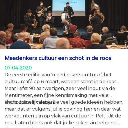
jongeren in gesprek zal gaan.
via participatie@gemeentepelt.be.
Meedenkers cultuur een schot in de roos
07-04-2020
De eerste editie van ‘meedenkers cultuur’, het
cultuurcafé op 8 maart, was een schot in de roos.
Maar liefst 90 aanwezigen, zeer veel input via de
Mentimeter, een fijne kennismaking met vele
enthousiaste mensen.
Het is duidelijk dat jullie veel goede ideeën hebben,
maar dat er volgens jullie ook nog hier en daar wat
werkpunten zijn op vlak van cultuur in Pelt. Uit de
resultaten bleek ook dat jullie zeker zin hebben in