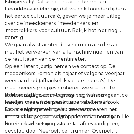
een vervolg! Dat komt er aan, in betere en
Filmpje
gezondere tijden.
In onderstaand fimpje, dat we ook toonden tijdens
het eerste cultuurcafé, geven we je meer uitleg
over de 'meedoeners', 'meedenkers' en
'meetrekkers' voor cultuur. Bekijk het hier nog
eens!
Vervolg
We gaan alvast achter de schermen aan de slag
met het verwerken van alle inschrijvingen en van
de resultaten van de Mentimeter.
Op een later tijdstip nemen we contact op. De
meedenkers komen dit najaar of volgend voorjaar
weer aan bod (afhankelijk van de thema's). De
meedoenersgroepjes proberen we snel op te
starten zodat we echt aan de slag kunnen gaan, de
In tussentijd geven we graag nog wat leuke
handen uit de mouwen kunnen steken. En ook
weetjes mee uit de presentatie van 8 maart:
voor de samenstelling van de kern, de
De verenigingen en de kunstenaars waren het
'meetrekkers', gaan we stappen ondernemen. Jullie
meest vertegenwoordigd onder de aanwezigen
horen dus zeker nog van ons!
Boseind had het grootst aantal afgevaardigden,
gevolgd door Neerpelt centrum en Overpelt