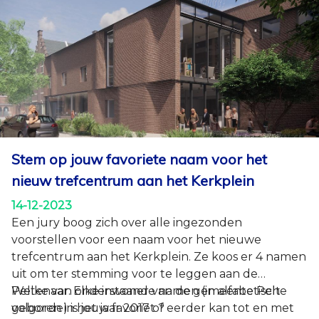
bibliotheek en gemeenteraad. De stroming is ook
een voortbeweging die je meeneemt naar nieuwe
horizonten, inzichten en ervaringen. Ze verwijst
naar de dynamiek waarop dit gebouw met zijn
vervlechting van diensten de Peltenaren wil
meevoeren naar ontmoeting.”
Stem op jouw favoriete naam voor het
nieuw trefcentrum aan het Kerkplein
14-12-2023
Een jury boog zich over alle ingezonden
voorstellen voor een naam voor het nieuwe
trefcentrum aan het Kerkplein. Ze koos er 4 namen
uit om ter stemming voor te leggen aan de
Peltenaar. Elke inwoner van de gemeente Pelt
Welke van onderstaande namen (in alfabetische
geboren in het jaar 2017 of eerder kan tot en met
volgorde) is jouw favoriet ?