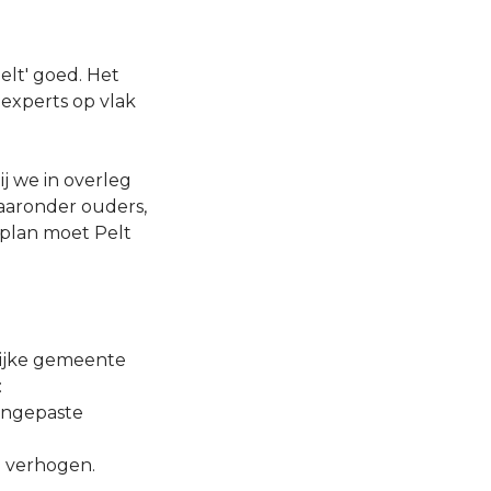
elt' goed. Het
experts op vlak
ij we in overleg
aaronder ouders,
 plan moet Pelt
lijke gemeente
:
angepaste
 verhogen.