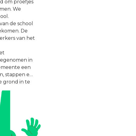
ad om proefjes
ermen. We
ool.
 van de school
gekomen. De
erkers van het
et
meegenomen in
gemeente een
n, stappen en
 grond in te