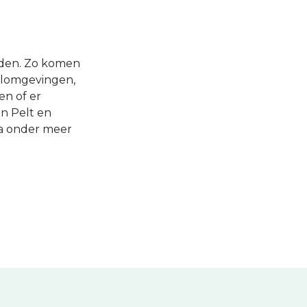
rden. Zo komen
olomgevingen,
en of er
n Pelt en
ia onder meer