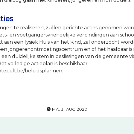
n dialoog gaan met kinderen, jongeren en hun ouders.
ties
ingen te realiseren, zullen gerichte acties genomen wo
iets- en voetgangersvriendelijke verbindingen aan scho
 aan een fysiek Huis van het Kind, zal onderzocht word
een jongerenontmoetingscentrum en of het haalbaar is i
 een duidelijke stem in beslissingen van de gemeente v
et volledige actieplan is beschikbaar
epelt.be/beleidsplannen
.
facebook
op X
MA, 31 AUG 2020