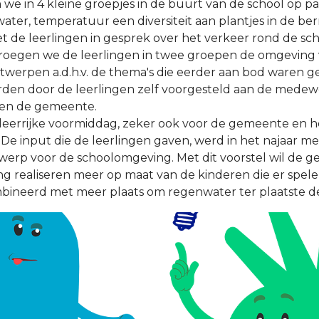
we in 4 kleine groepjes in de buurt van de school op p
ater, temperatuur een diversiteit aan plantjes in de b
 de leerlingen in gesprek over het verkeer rond de sch
 vroegen we de leerlingen in twee groepen de omgeving
twerpen a.d.h.v. de thema's die eerder aan bod waren 
rden door de leerlingen zelf voorgesteld aan de medew
en de gemeente.
leerrijke voormiddag, zeker ook voor de gemeente en h
 De input die de leerlingen gaven, werd in het najaar 
werp voor de schoolomgeving. Met dit voorstel wil de 
g realiseren meer op maat van de kinderen die er spele
mbineerd met meer plaats om regenwater ter plaatste de
 en een omgeving die beter bestand is tegen hittestress.