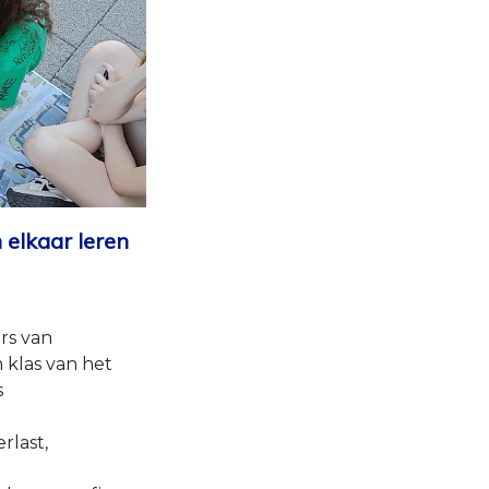
elkaar leren
rs van
klas van het
s
rlast,