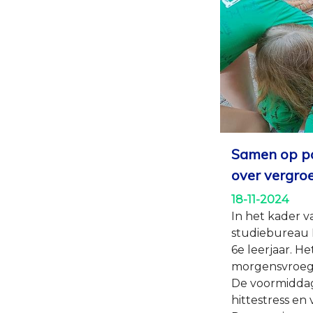
Samen op pa
over vergroen
18-11-2024
In het kader 
studiebureau 
6e leerjaar. H
morgensvroeg
De voormiddag 
hittestress en v