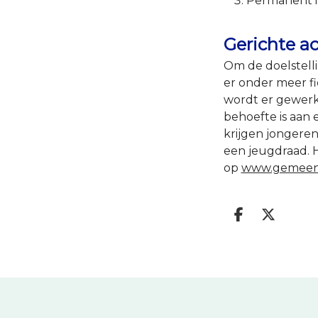
Permanent i
Gerichte ac
Om de doelstell
er onder meer f
wordt er gewerkt
behoefte is aan 
krijgen jongeren
een jeugdraad. H
op
www.gemeent
Deel op 
Deel 