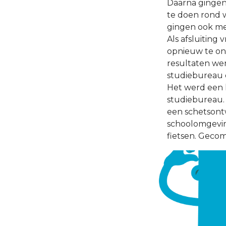
Daarna gingen 
te doen rond w
gingen ook met
Als afsluiting
opnieuw te on
resultaten we
studiebureau 
Het werd een 
studiebureau.
een schetsont
schoolomgevin
fietsen. Geco
laten sijpelen