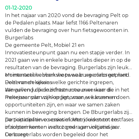
01-12-2020
In het najaar van 2020 vond de bevraging Pelt op
de Pedalen plaats. Maar liefst 1166 Peltenaren
vulden de bevraging over hun fietsgewoonten in.
Burgerlabs
De gemeente Pelt, Mobiel 21 en
Innovatiesteunpunt gaan nu een stapje verder. In
2021 gaan we in enkele burgerlabs dieper in op de
resultaten van de bevraging. Burgerlabs zijn leuke
en interactieve workshops waar we concreet met
Momenteel hebben we twee burgerlabs gepland.
Peltenaren kijken welke gerichte ingrepen,
Doel van de sessies
aanvullend op de infrastructuurwerken die in het
We geven jullie inzichten mee over waar de
meerjarenplan zijn opgenomen, we kunnen doen.
Peltenaar van wakker ligt, waar er kansen en
opportuniteiten zijn, en waar we samen zaken
kunnen in beweging brengen. De Bburgerlabs zijn
participatief en co-creatief. Met jouw stem en
De participatieve sessies moeten leiden tot testfases
inzichten komen we tot gedragen initiatieven.
of experimenten in de zomer van volgend jaar.
De burgerlabs worden begeleid door het
Concreet