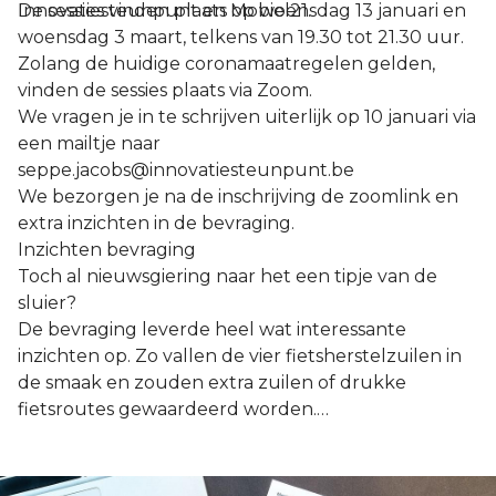
Innovatiesteunpunt en Mobiel21.
De sessies vinden plaats op woensdag 13 januari en
woensdag 3 maart, telkens van 19.30 tot 21.30 uur.
Zolang de huidige coronamaatregelen gelden,
vinden de sessies plaats via Zoom.
We vragen je in te schrijven uiterlijk op 10 januari via
een mailtje naar
seppe.jacobs@innovatiesteunpunt.be
We bezorgen je na de inschrijving de zoomlink en
extra inzichten in de bevraging.
Inzichten bevraging
Toch al nieuwsgiering naar het een tipje van de
sluier?
De bevraging leverde heel wat interessante
inzichten op. Zo vallen de vier fietsherstelzuilen in
de smaak en zouden extra zuilen of drukke
fietsroutes gewaardeerd worden.
Veel Peltenaren geven ook aan dat op bepaalde
plaatsen meer en betere fietsenstallingen welkom
zijn. Opvallend is ook dat veel mensen graag meer