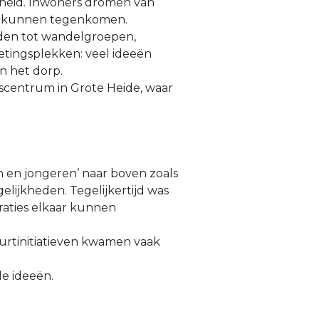
heid. Inwoners dromen van
an kunnen tegenkomen.
den tot wandelgroepen,
etingsplekken: veel ideeën
n het dorp.
gscentrum in Grote Heide, waar
 en jongeren’ naar boven zoals
lijkheden. Tegelijkertijd was
raties elkaar kunnen
urtinitiatieven kwamen vaak
de ideeën.